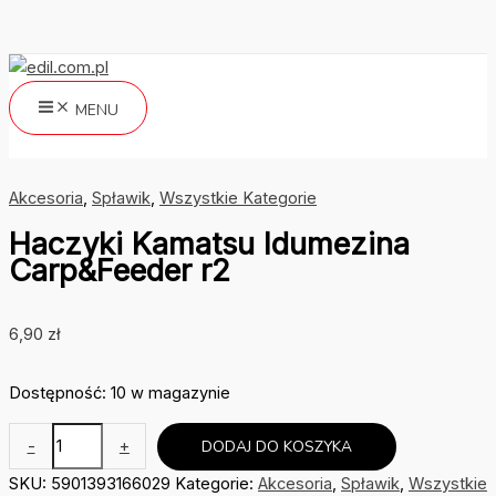
Przejdź
do
treści
MENU
Szukaj
Akcesoria
,
Spławik
,
Wszystkie Kategorie
Haczyki Kamatsu Idumezina
Carp&Feeder r2
6,90
zł
Dostępność:
10 w magazynie
ilość
-
+
DODAJ DO KOSZYKA
Haczyki
SKU:
5901393166029
Kategorie:
Akcesoria
,
Spławik
,
Wszystkie
Kamatsu