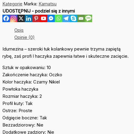
Kategorie
Marka:
Kamatsu
Idumezina
UDOSTĘPNIJ - podziel się z innymi
Carp&Feeder
r2
Opis
Opinie (0)
Idumezina – szeroki łuk kolankowy pewnie trzyma zapiętą
rybę, zaś profi l haczyka zapewnia łatwe i skuteczne zacięcie.
Sztuk w opakowaniu: 10
Zakończenie haczyka: Oczko
Kolor haczyka: Czarny Nikiel
Powłoka haczyka
Rozmiar haczyka: 2
Profil kuty: Tak
Ostrze: Proste
Odgięcie boczne: Tak
Bezzadziorowy: Nie
Dodatkowe zadziory: Nie