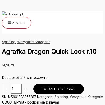
Przejdź
do
treści
MENU
Szukaj
Spinning
,
Wszystkie Kategorie
Agrafka Dragon Quick Lock r.10
14,90
zł
Dostępność:
7 w magazynie
ilość
-
+
DODAJ DO KOSZYKA
Agrafka
SKU:
5901323865817
Kategorie:
Spinning
,
Wszystkie Kategorie
Dragon
UDOSTĘPNIJ - podziel się z innymi
Quick