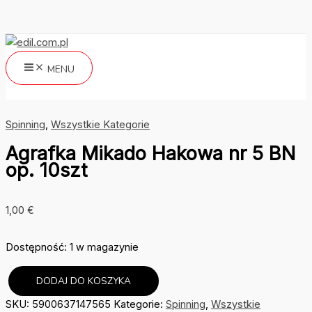
Przejdź
do
treści
MENU
Szukaj
Spinning
,
Wszystkie Kategorie
Agrafka Mikado Hakowa nr 5 BN
op. 10szt
1,00
€
Dostępność:
1 w magazynie
DODAJ DO KOSZYKA
ilość
SKU:
5900637147565
Kategorie:
Spinning
,
Wszystkie
Agrafka