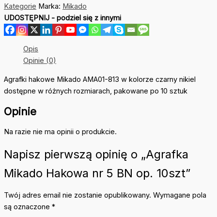
Kategorie
Marka:
Mikado
Mikado
UDOSTĘPNIJ - podziel się z innymi
Hakowa
nr
5
Opis
BN
Opinie (0)
op.
10szt
Agrafki hakowe Mikado AMA01-813 w kolorze czarny nikiel
dostępne w różnych rozmiarach, pakowane po 10 sztuk
Opinie
Na razie nie ma opinii o produkcie.
Napisz pierwszą opinię o „Agrafka
Mikado Hakowa nr 5 BN op. 10szt”
Twój adres email nie zostanie opublikowany.
Wymagane pola
są oznaczone
*