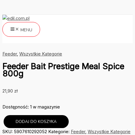
Przejdź
do
treści
MENU
Szukaj
Feeder
,
Wszystkie Kategorie
Feeder Bait Prestige Meal Spice
800g
21,90
zł
Dostępność:
1 w magazynie
DODAJ DO KOSZYKA
ilość
SKU:
5907610292052
Kategorie:
Feeder
,
Wszystkie Kategorie
Feeder