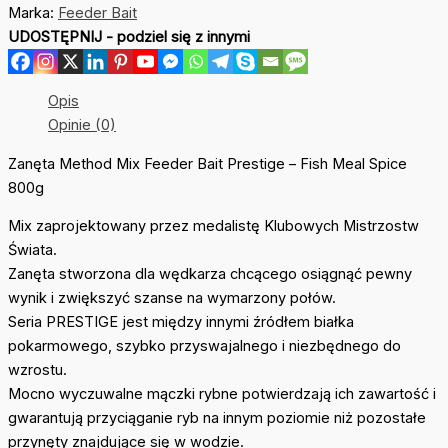
Marka:
Feeder Bait
Bait
UDOSTĘPNIJ - podziel się z innymi
Prestige
Meal
Spice
Opis
800g
Opinie (0)
Zanęta Method Mix Feeder Bait Prestige – Fish Meal Spice
800g
Mix zaprojektowany przez medalistę Klubowych Mistrzostw
Świata.
Zanęta stworzona dla wędkarza chcącego osiągnąć pewny
wynik i zwiększyć szanse na wymarzony połów.
Seria PRESTIGE jest między innymi źródłem białka
pokarmowego, szybko przyswajalnego i niezbędnego do
wzrostu.
Mocno wyczuwalne mączki rybne potwierdzają ich zawartość i
gwarantują przyciąganie ryb na innym poziomie niż pozostałe
przynęty znajdujące się w wodzie.