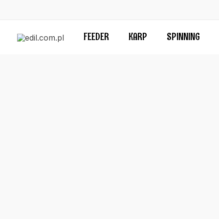
Przejdź
do
treści
FEEDER
KARP
SPINNING