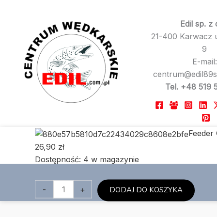
Edil sp. z 
21-400 Karwacz u
9
E-mail:
centrum@edil89s
Tel. +48 519 
Feeder
26,90
zł
Dostępność:
4 w magazynie
ilość
-
+
DODAJ DO KOSZYKA
Feeder
Guma