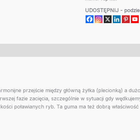
Mix
UDOSTĘPNIJ - podziel 
0,8mm
10m
armonijne przejście między główną żyłka (plecionką) a d
ierwszej fazie zacięcia, szczególnie w sytuacji gdy wędkuj
ości poławianych ryb. Ta guma ma też dobrą właściwość bo