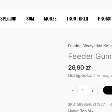
SPŁAWIK
SUM
MORZE
TROUT AREA
PROMO
Feeder
,
Wszystkie Kate
Feeder Gum
26,90
zł
Dostępność:
4 w maga
ilość
-
+
Feeder
Guma
SKU:
5999546817867
K
Top
Marka:
Top Mix