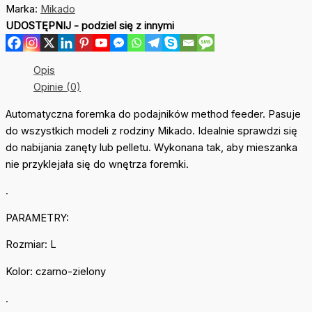
Marka:
Mikado
Q.M.F.
UDOSTĘPNIJ - podziel się z innymi
Method
Press
Mould
Opis
r.
Opinie (0)
L
Automatyczna foremka do podajników method feeder. Pasuje
do wszystkich modeli z rodziny Mikado. Idealnie sprawdzi się
do nabijania zanęty lub pelletu. Wykonana tak, aby mieszanka
nie przyklejała się do wnętrza foremki.
.
PARAMETRY:
Rozmiar: L
Kolor: czarno-zielony
.