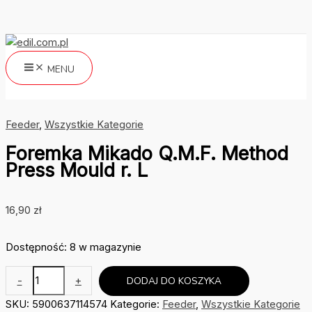
Przejdź
do
treści
MENU
Szukaj
Feeder
,
Wszystkie Kategorie
Foremka Mikado Q.M.F. Method
Press Mould r. L
16,90
zł
Dostępność:
8 w magazynie
ilość
-
+
DODAJ DO KOSZYKA
Foremka
SKU:
5900637114574
Kategorie:
Feeder
,
Wszystkie Kategorie
Mikado