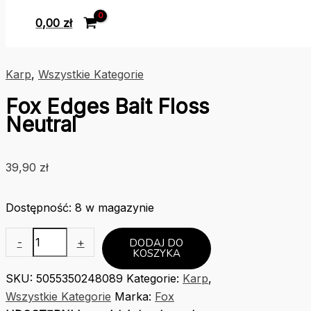
0,00
zł
Karp
,
Wszystkie Kategorie
Fox Edges Bait Floss
Neutral
39,90
zł
Dostępność:
8 w magazynie
ilość
-
+
DODAJ DO
KOSZYKA
Fox
Edges
SKU:
5055350248089
Kategorie:
Karp
,
Bait
Wszystkie Kategorie
Marka:
Fox
Floss