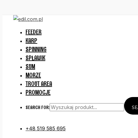
Przejdź
do
treści
FEEDER
KARP
SPINNING
SPŁAWIK
SUM
MORZE
TROUT AREA
PROMOCJE
SEARCH FOR:
SE
+48 519 585 695