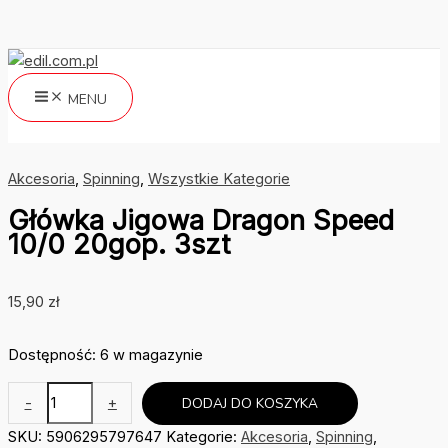
Przejdź
do
treści
MENU
Szukaj
Akcesoria
,
Spinning
,
Wszystkie Kategorie
Główka Jigowa Dragon Speed
10/0 20gop. 3szt
15,90
zł
Dostępność:
6 w magazynie
ilość
-
+
DODAJ DO KOSZYKA
Główka
SKU:
5906295797647
Kategorie:
Akcesoria
,
Spinning
,
Jigowa