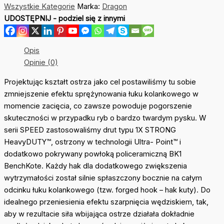
Wszystkie Kategorie
Marka:
Dragon
Dragon
UDOSTĘPNIJ - podziel się z innymi
Speed
10/0
20gop.
Opis
3szt
Opinie (0)
Projektując kształt ostrza jako cel postawiliśmy tu sobie
zmniejszenie efektu sprężynowania łuku kolankowego w
momencie zacięcia, co zawsze powoduje pogorszenie
skuteczności w przypadku ryb o bardzo twardym pysku. W
serii SPEED zastosowaliśmy drut typu 1X STRONG
HeavyDUTY™, ostrzony w technologii Ultra- Point™ i
dodatkowo pokrywany powłoką policeramiczną BK1
BenchKote. Każdy hak dla dodatkowego zwiększenia
wytrzymałości został silnie spłaszczony bocznie na całym
odcinku łuku kolankowego (tzw. forged hook – hak kuty). Do
idealnego przeniesienia efektu szarpnięcia wędziskiem, tak,
aby w rezultacie siła wbijająca ostrze działała dokładnie