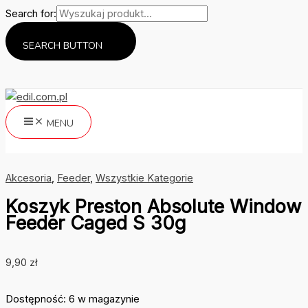
Search for:
SEARCH BUTTON
Przejdź
do
treści
MENU
Szukaj
Akcesoria
,
Feeder
,
Wszystkie Kategorie
Koszyk Preston Absolute Window
Feeder Caged S 30g
9,90
zł
Dostępność:
6 w magazynie