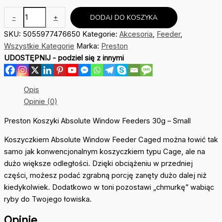
ilość
-
+
DODAJ DO KOSZYKA
Koszyk
SKU:
5055977476650
Kategorie:
Akcesoria
,
Feeder
,
Preston
Wszystkie Kategorie
Marka:
Preston
Absolute
UDOSTĘPNIJ - podziel się z innymi
Window
Feeder
Caged
Opis
S
Opinie (0)
30g
Preston Koszyki Absolute Window Feeders 30g – Small
Koszyczkiem Absolute Window Feeder Caged można łowić tak
samo jak konwencjonalnym koszyczkiem typu Cage, ale na
dużo większe odległości. Dzięki obciążeniu w przedniej
części, możesz podać zgrabną porcję zanęty dużo dalej niż
kiedykolwiek. Dodatkowo w toni pozostawi „chmurkę” wabiąc
ryby do Twojego łowiska.
Opinie