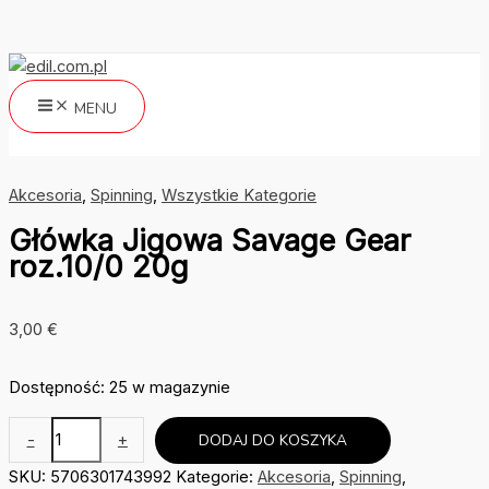
Przejdź
do
treści
MENU
Szukaj
Akcesoria
,
Spinning
,
Wszystkie Kategorie
Główka Jigowa Savage Gear
roz.10/0 20g
3,00
€
Dostępność:
25 w magazynie
ilość
-
+
DODAJ DO KOSZYKA
Główka
SKU:
5706301743992
Kategorie:
Akcesoria
,
Spinning
,
Jigowa