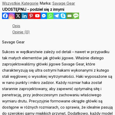
Wszystkie Kategorie
Marka:
Savage Gear
Savage
UDOSTĘPNIJ - podziel się z innymi
Gear
roz.10/0
20g
Opis
Opinie (0)
Savage Gear
Sukces w wędkarstwie zależy od detali – nawet w przypadku
tak małych elementów jak główki jigowe. Właśnie dlatego
zaprojektowaliśmy główki jigowe Savage Gear, które
charakteryzują się ultra ostrymi hakami wykonanymi z kutego
stali węglowej o wysokiej wytrzymałości. Haki wyposażone są
w nano punkty i mikro zadzior. Każdy rozmiar haka został
starannie zaprojektowany, aby zapewnić optymalną siłę i
penetrację, przy jednoczesnym zachowaniu właściwego
wymiaru drutu. Precyzyjnie formowane okrągłe główki są
dostępne w różnych rozmiarach, co sprawia, że idealnie pasują
do szerokiej gamy miękkich przynęt. Dodatkowo, każdy model